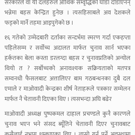
सरकारले वा यी दलहरुले आर्थिक सम्वृद्धिको घोडा दौडाएनन्
भन्नेमा बहस केन्द्रित हुनेछ । त्यसहिसाबले अव देशकले
फड्को मार्ने तहमा आइपुगेको छ ।
१६ गतेको उम्मेदबारी दर्ताका सन्दर्भमा स्मरण गर्दा एकहप्ता
पहिलेसम्म र सर्वोच्च अदालत मार्फत चुनाव सार्न भएका
हर्कतका बेला कस्ता डरलग्दा बहस र चुनावप्रतिको अन्योल
थियो त ? सर्बोच्चको अनावश्यक सक्रियताको मतपत्र
सम्वनधी फैसलबाट अत्तालिएर बाम गठबन्धनका दुबै दल
एमाले र माओवादी केन्द्रका शीर्ष नेताहरूले पत्रकार सम्मेलन
मार्फत नै चेतावनी दिएका थिए । त्यसभन्दा अघि बढेर
माओवादी अध्यक्ष पुष्पकमल दाहाल प्रचण्डले कुनै कारणले
चुनाव भएन भने संसद ब्यूँतिने चेतावनी दिएर चुनावबाट
कसैलाई नभाग्न धम्काएका थिए । त्यसो गर्नु पर्ने अवस्थामा