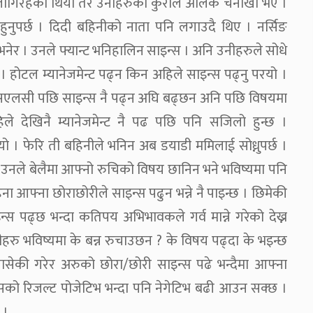
 लागिरेहेको थियो तर उनीहरुको कुराले अलिक चनाखो भए ।
नुपर्छ । दिदी बहिनीको नाता पनि लगाउदै थिए । नर्सिङ
भनेर । उनले फ्यान्ट भनिहालिन साइन्स । अनि उनीहरुले सोधे
 । होटल म्यानेजमेन्ट पढ्न किन अहिले साइन्स पढ्नु परयो ।
एसएलसी पछि साइन्स नै पढ्न अघि बढ्छन अनि पछि विषयमा
ले देखिनै म्यानेजमेन्ट नै पढ पछि पनि सजिलो हुन्छ ।
 । फेरि ती बहिनीले भनिन अब डयाडी ममिलाई सोध्नुपर्छ ।
 ? उनले बेलैमा आफ्नो रुचिको विषय छानिन भने भविष्यमा पनि
फ्ना छोराछोरीले साइन्स पढुन भन्ने नै पाइन्छ । छिमेकी
स पढ्छ भन्दा कतिपय अभिभावकले गर्व मान्ने गरेको देख्न
रु भविष्यमा के बन्न रुचाउछन ? के विषय पढ्दा के भइन्छ
देखासेकी गरेर अरुको छोरा/छोरी साइन्स पढे भन्दैमा आफ्ना
सको रिजल्ट पोजेटिभ भन्दा पनि नेगेटिभ बढी आउन सक्छ ।
 ।