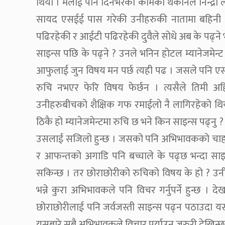
थियो । मलाई पनि दिनभरको कामको थकानले निन्द्रा
सायद एसईई पास गरेकी उनीहरुकी नातामा बहिनी हु
पढिरहेकी र आईटी पढिरहेकी दुवैले सोधे अब के पढ्ने 
साइन्स पछि के पढ्ने ? उनले भनिन होटल म्यानेजमेन्ट
आफुलाई जुन विषय मन पर्छ त्यही पढ । जसले पनि 
रुचि नभएर फेरि विषय फेर्छन । त्यसैले तिमी अहि
उनीहरुबीचको शैक्षिक गफ रमाईलो नै लागिरहेको थियो
ठिकै हो म्यानेजमेन्टमा रुचि छ भने किन साइन्स पढ्नु
उसलाई सजिलो हुन्छ । जसको पनि अभिभावकको चाहना आ
र आफन्तको अगाडि पनि बच्चाले के पढ्छ भन्दा साइन्
सकिन्छ । तर छोराछोरीको रुचिको विषय के हो ? उनीह
भन्ने कुरा अभिभावकले पनि विचर गर्नुपर्ने हुन्छ । 
छोराछोरीलाई पनि जर्वजस्ती साइन्स पढ्न पठाउदा य
यसबारे सबै अभिभावकले विचार पुर्याउनु जरुरी देखिन्छ