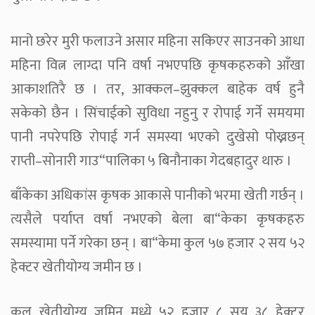
मानो छरेर मुरी फलाउने असार महिना सकिएर साउनको आधा
महिना वित्न लाग्दा पनि वर्षा नभएपछि कृषकहरुको आँखा
आकाशतिरै छ । तर, आक्कल–झुक्कल बाहेक वर्ष हुनै
सकेको छैन । सिंचाईको सुविधा नहुनु र रोपाई गर्ने समयमा
पानी नपरेपछि रोपाई गर्न समस्या भएको दुखेसो पोख्नछन्
राप्ती–सोनारी गाउ“पालिका ५ बिनौनाका गेदबहादुर थारु ।
बाँकेका अधिकांस कृषक आकासे पानीको भरमा खेती गर्छन् ।
त्यसैले पर्याप्त वर्षा नभएको बेला बा“केका कृषकहरु
समस्यामा पर्ने गरेका छन् । बा“केमा कुल ५७ हजार २ सय ५२
हेक्टर खेतीयोग्य जमीन छ ।
कुल खेतीयोग्य जमिन मध्ये ५२ हजार ८ सय ३८ हेक्टर