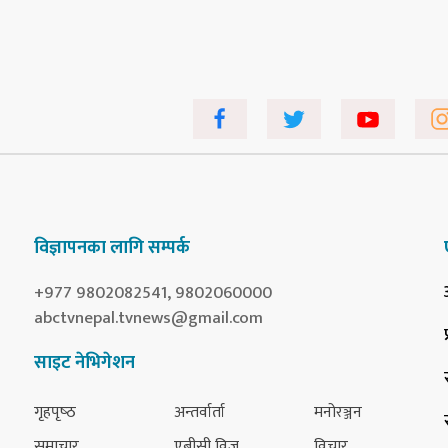
विज्ञापनका लागि सम्पर्क
+977 9802082541, 9802060000
abctvnepal.tvnews@gmail.com
साइट नेभिगेशन
गृहपृष्‍ठ
अन्तर्वार्ता
मनोरञ्जन
समाचार
एबीसी विज
विचार