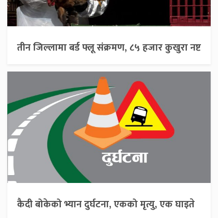
तीन जिल्लामा बर्ड फ्लू संक्रमण, ८५ हजार कुखुरा नष्ट
कैदी बोकेको भ्यान दुर्घटना, एकको मृत्यु, एक घाइते