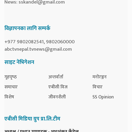
News:
sskandel@gmail.com
विज्ञापनका लागि सम्पर्क
+977 9802082541, 9802060000
abctvnepal.tvnews@gmail.com
साइट नेभिगेशन
गृहपृष्‍ठ
अन्तर्वार्ता
मनोरञ्जन
समाचार
एबीसी विज
विचार
विशेष
जीवनशैली
SS Opinion
एबीसी मिडिया ग्रुप प्रा.लि.टीम
अध्यक्ष / प्रधान सम्पादक
: शुभशंकर कँडेल