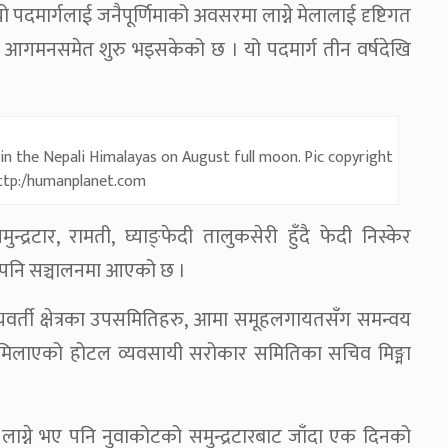
े यो पदमार्गलाई जनैपूर्णिमाको अवसरमा लाग्ने मेलालाई दृष्टिगत
ीको आगमनसमेत शुरु भइसकेको छ । यो पदमार्ग तीन वर्षदेखि
in the Nepali Himalayas on August full moon. Pic copyright
http:/humanplanet.com
द्रटार, रामती, घ्याङ्फेदी तालुकसेरी हुँदै फेदी निस्केर
ार्ग पनि सञ्चालनमा आएको छ ।
 मध्यवर्ती क्षेत्रका उपसमितिहरु, आमा समूहलगायतसँग समन्वय
वस्था मिलाएको होटल व्यवसायी सरोकार समितिका सचिव मिङ्मा
न लाग्ने भए पनि नुवाकोटको समुन्द्रटारबाट जाँदा एक दिनको