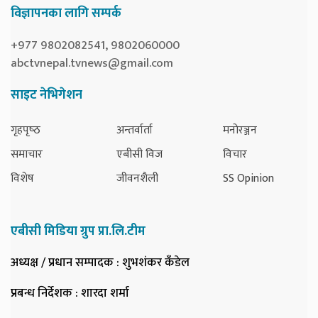
विज्ञापनका लागि सम्पर्क
+977 9802082541, 9802060000
abctvnepal.tvnews@gmail.com
साइट नेभिगेशन
गृहपृष्‍ठ
अन्तर्वार्ता
मनोरञ्जन
समाचार
एबीसी विज
विचार
विशेष
जीवनशैली
SS Opinion
एबीसी मिडिया ग्रुप प्रा.लि.टीम
अध्यक्ष / प्रधान सम्पादक
: शुभशंकर कँडेल
प्रबन्ध निर्देशक
: शारदा शर्मा