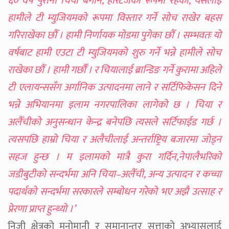
६० वर्ष पुरानो चिया बगान, हेरिटेजको रूपमा रहेको, यसलाई
हामीले टी म्युजियमको रूपमा विस्तार गर्ने सोच राखेर बहस
गरिराखेका छौँ । हामी निर्णायक मोडमा पुगेका छौँ । सम्भवतः यो
वर्षबाट हामी एउटा टी म्युजियमको शुरु गर्ने भन्ने हामीले सोच
राखेका छौँ । हामी गर्छौँ । र चियालाई ब्रान्डिङ गर्ने कुरामा अहिले
टी एलायन्ससँग अर्गानिक उत्पादनमा लाने र सर्टिफिकेसन दिने
भन्ने अभियानमा इलाम नगरपालिका लागेको छ । चिया र
अलैँचीको अनुसन्धान केन्द्र बनेपछि त्यसले सर्टिफाईड गर्छ ।
त्यसपछि हाम्रो चिया र अलैचीलाई अन्तर्राष्ट्रिय बजारमा जोड्न
सहज हुन्छ । म इलामको मात्रै कुरा गर्दिन,नेपालैभरिको
जडीबुटीको सन्दर्भमा अनि चिया–अलैँची, अन्य उत्पादन र कच्चा
पदार्थको सन्दर्भमा सरकारले सम्बोधन गरेको भए अझै उत्साह र
प्रेरणा प्राप्त हुन्थ्यो ।’
निजी क्षेत्रको मनोमानी र समानान्तर सत्ताको अभ्यासलाई