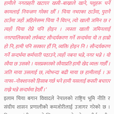
हामीले नगरप्रहरी खटाएर खसी–बाख्राले खाने, पशुहरू चर्ने
कामलाई नियन्त्रण गरेका छौँ । चिया नभएका ठाउँमा, पुरानै
ठाउँमा जहाँ अहिलेसम्म चिया नै थिएन, त्यो खाली जमिन छ र
त्यहाँ चिया रोप्ने पनि होइन । त्यस्ता खाली जमिनलाई
नगरपालिकाको तर्फबाट सौन्दर्यकरण गर्ने सन्दर्भमा यो त हाम्रो
हो नि, हामी पनि सरकार हौँ नि, व्यक्ति होइन नि । सौन्दर्यकरण
गर्ने सन्दर्भमा कर्मचारी पठाउने, त्यहाँ नबना भन्ने, नगर भन्ने । यो
रवैया छ उसको । यसप्रकारको रवैयाप्रति हामी खेद व्यक्त गर्छौँ ।
जति माया उसलाई छ, त्योभन्दा बढी माया छ हामीलाई । ऊ
नाफा–नोक्शानको हिसाब गर्छ भने हामी यसलाई कसरी बचाएर
राख्ने भन्ने सन्दर्भमा हेर्छौँ ।’
इलाम चिया बगान विवादले नेपालको राष्ट्रिय भूमि नीति र
संघीय शासन प्रणालीकोे कमजोरीलाई उजागर गरेको छ ।