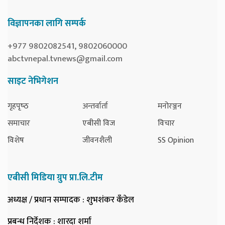
विज्ञापनका लागि सम्पर्क
+977 9802082541, 9802060000
abctvnepal.tvnews@gmail.com
साइट नेभिगेशन
गृहपृष्‍ठ
अन्तर्वार्ता
मनोरञ्जन
समाचार
एबीसी विज
विचार
विशेष
जीवनशैली
SS Opinion
एबीसी मिडिया ग्रुप प्रा.लि.टीम
अध्यक्ष / प्रधान सम्पादक
: शुभशंकर कँडेल
प्रबन्ध निर्देशक
: शारदा शर्मा