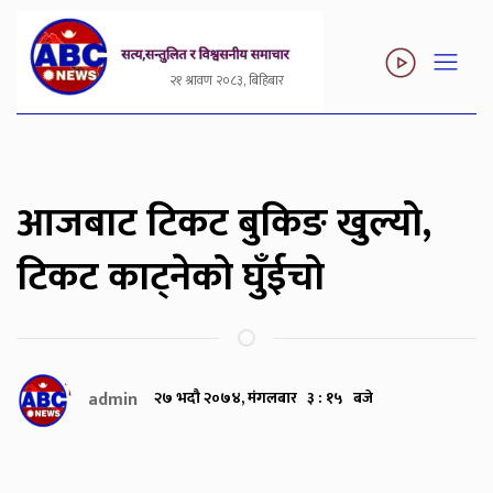
२१ श्रावण २०८३, बिहिबार
आजबाट टिकट बुकिङ खुल्यो,
टिकट काट्नेको घुँईचो
admin
२७ भदौ २०७४, मंगलबार ३ : १५ बजे