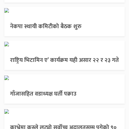
नेकपा स्थायी कमिटीको बैठक शुरु
राष्ट्रिय भिटामिन ए’ कार्यक्रम यही असार २२ र २३ गते
गाँजासहित वडाध्यक्ष घर्ती पक्राउ
काभ्रेमा कस्ले लुट्यो सर्वोच्च अदालतसम्म पुगेको ९०