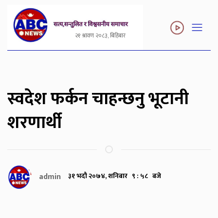
२१ श्रावण २०८३, बिहिबार
स्वदेश फर्कन चाहन्छनु भूटानी
शरणार्थी
admin
३१ भदौ २०७४, शनिबार ९ : ५८ बजे