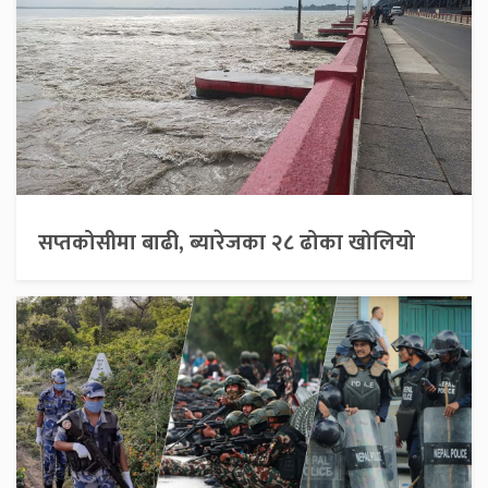
सप्तकोसीमा बाढी, ब्यारेजका २८ ढोका खोलियो