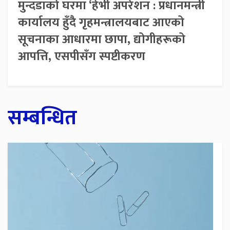
मुन्दडाको घरमा ‘हेभी अपरेशन : प्रधानमन्त्री
कार्यालय हुँदै गृहमन्त्रालयबाट आएको
सूचनाका आधारमा छापा, द्योगीहरूको
आपत्ति, एसपीसँग स्पष्टीकरण
सम्बन्धित