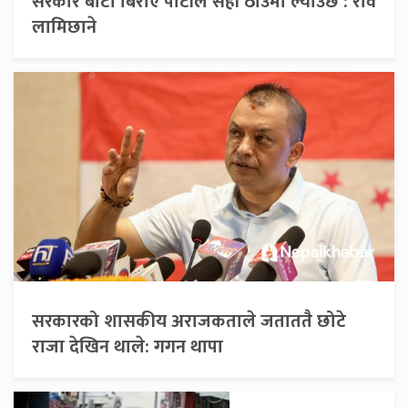
सरकार बाटो बिराए पार्टीले सही ठाउँमा ल्याउँछ : रवि
लामिछाने
सरकारको शासकीय अराजकताले जताततै छोटे
राजा देखिन थाले: गगन थापा