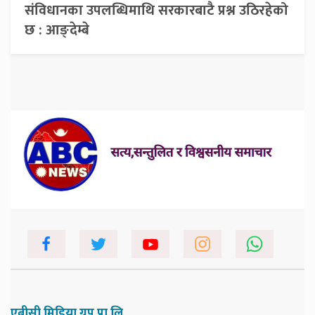
संविधानका उपलब्धिमाथि सरकारबाटै प्रश्न उठिरहेको
छ : आङ्देम्बे
एबीसी मिडिया ग्रुप प्रा.लि.