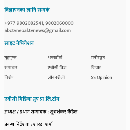
विज्ञापनका लागि सम्पर्क
+977 9802082541, 9802060000
abctvnepal.tvnews@gmail.com
साइट नेभिगेशन
गृहपृष्‍ठ
अन्तर्वार्ता
मनोरञ्जन
समाचार
एबीसी विज
विचार
विशेष
जीवनशैली
SS Opinion
एबीसी मिडिया ग्रुप प्रा.लि.टीम
अध्यक्ष / प्रधान सम्पादक
: शुभशंकर कँडेल
प्रबन्ध निर्देशक
: शारदा शर्मा