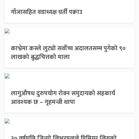
गाँजासहित वडाध्यक्ष घर्ती पक्राउ
काभ्रेमा कस्ले लुट्यो सर्वोच्च अदालतसम्म पुगेको ९०
लाखको बुद्धचित्तको माला
लागुऔषध दुरुपयोग रोक्न समुदायको सहकार्य
आवश्यक छ – गृहमन्त्री थापा
३० वर्षपछि जित्यो लिभरपुलले प्रिमियर लिगको