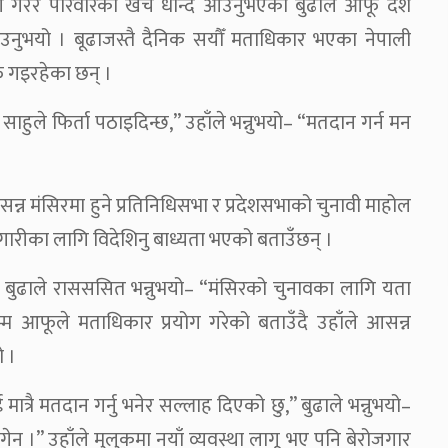
ी गरेर परिवारको खर्च धान्दै आउनुभएका बुढाले आफू दशैँ
भयो । बूढाजस्तै दैनिक सयौँ मताधिकार भएका नेपाली
फ गइरहेका छन् ।
ुले फिर्ता पठाइदिन्छ,” उहाँले भन्नुभयो– “मतदान गर्न मन
सन्न मंसिरमा हुने प्रतिनिधिसभा र प्रदेशसभाको चुनावी माहोल
गारीका लागि विदेशिनु बाध्यता भएको बताउँछन् ।
बुढाले रासससित भन्नुभयो– “मंसिरको चुनावका लागि यता
म्म आफूले मताधिकार प्रयोग गरेको बताउँदै उहाँले आसन्न
ो ।
ात्रै मतदान गर्नु भनेर सल्लाह दिएको छु,” बुढाले भन्नुभयो–
न ।” उहाँले मुलुकमा नयाँ व्यवस्था लागू भए पनि बेरोजगार