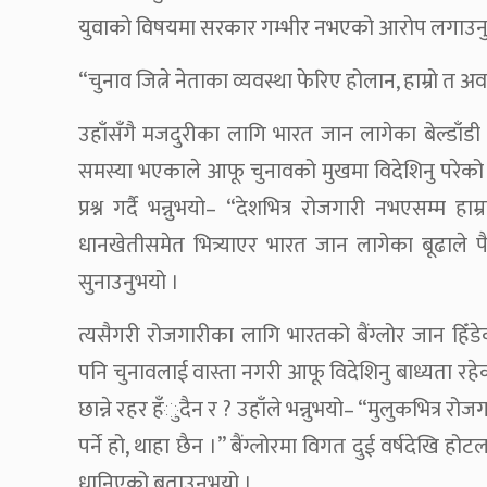
युवाको विषयमा सरकार गम्भीर नभएको आरोप लगाउनु
“चुनाव जित्ने नेताका व्यवस्था फेरिए होलान, हाम्रो त अवस
उहाँसँगै मजदुरीका लागि भारत जान लागेका बेल्डाँड
समस्या भएकाले आफू चुनावको मुखमा विदेशिनु परेको 
प्रश्न गर्दै भन्नुभयो– “देशभित्र रोजगारी नभएसम्म हा
धानखेतीसमेत भित्र्याएर भारत जान लागेका बूढाले
सुनाउनुभयो ।
त्यसैगरी रोजगारीका लागि भारतको बैंग्लोर जान हिँ
पनि चुनावलाई वास्ता नगरी आफू विदेशिनु बाध्यता रहेक
छान्ने रहर हँुदैन र ? उहाँले भन्नुभयो– “मुलुकभित्र र
पर्ने हो, थाहा छैन ।” बैंग्लोरमा विगत दुई वर्षदेख
धानिएको बताउनुभयो ।