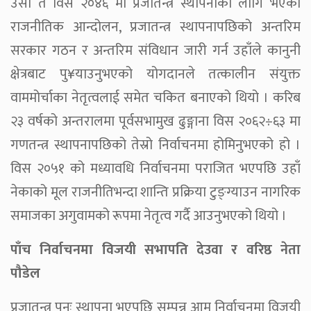
उसो त विसं २०४६ मा प्रजातन्त्र स्थापनाका लागि भएका
राजनीतिक आन्दोलन, प्रजातन्त्र स्थापनापछिको अन्तरिम
सरकार गठन र अन्तरिम संविधान जारी गर्न उहाँले कानुनी
क्षेत्रबाट पु¥याउनुभएको योगदानले तत्कालीन संयुक्त
वाममोर्चाका नेतृत्वलाई समेत चकित बनाएको थियो । करिब
२३ वर्षको अन्तरालमा पूर्वसभामुख ढुङ्गाना विस २०६२÷६३ मा
गणतन्त्र स्थापनापछिको तेस्रो निर्वाचनमा होमिनुभएको हो ।
विस २०५१ को मध्यावधि निर्वाचनमा पराजित भएपछि उहाँ
नेकाको मूल राजनीतिभन्दा शान्ति प्रक्रिया टुङ्ग्याउन नागरिक
समाजका अगुवामको रूपमा नेतृत्व गर्दै आउनुभएको थियो ।
पाँच निर्वाचनमा विजयी सभापति देउवा र वरिष्ठ नेता
पौडेल
प्रजातन्त्र पुनः स्थापना भएपछि सम्पन्न आम निर्वाचनमा विजयी