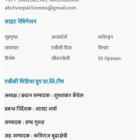
+977 9802082541, 9802060000
abctvnepal.tvnews@gmail.com
साइट नेभिगेशन
गृहपृष्‍ठ
अन्तर्वार्ता
मनोरञ्जन
समाचार
एबीसी विज
विचार
विशेष
जीवनशैली
SS Opinion
एबीसी मिडिया ग्रुप प्रा.लि.टीम
अध्यक्ष / प्रधान सम्पादक
: शुभशंकर कँडेल
प्रबन्ध निर्देशक
: शारदा शर्मा
सम्पादक
: डण्ड गुरुङ
सह-सम्पादक
: कविराज बुढाक्षेत्री