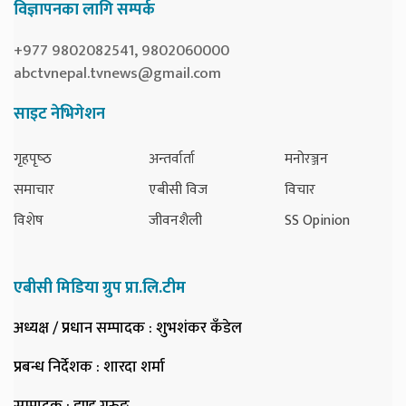
विज्ञापनका लागि सम्पर्क
+977 9802082541, 9802060000
abctvnepal.tvnews@gmail.com
साइट नेभिगेशन
गृहपृष्‍ठ
अन्तर्वार्ता
मनोरञ्जन
समाचार
एबीसी विज
विचार
विशेष
जीवनशैली
SS Opinion
एबीसी मिडिया ग्रुप प्रा.लि.टीम
अध्यक्ष / प्रधान सम्पादक
: शुभशंकर कँडेल
प्रबन्ध निर्देशक
: शारदा शर्मा
सम्पादक
: डण्ड गुरुङ