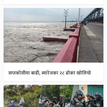
सप्तकोसीमा बाढी, ब्यारेजका २८ ढोका खोलियो