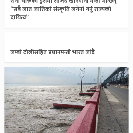
राना थारूको ड्रेसमा सजिदै खानेपानी मन्त्री भन्छिन्
“सबै जात जातिको संस्कृति जगेर्ना गर्नु राज्यको
दायित्व”
जम्बो टोलीसहित प्रधानमन्त्री भारत जांदै