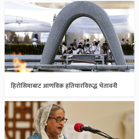
हिरोसिमाबाट आणविक हतियारविरुद्ध चेतावनी