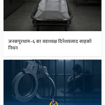
जनकपुरधाम–६ का वडाध्यक्ष दिनेशप्रसाद साहको
निधन