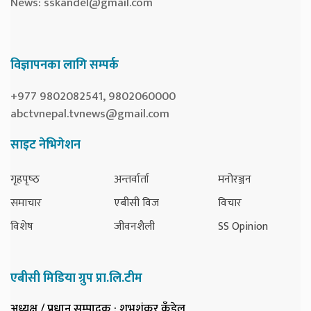
News:
sskandel@gmail.com
विज्ञापनका लागि सम्पर्क
+977 9802082541, 9802060000
abctvnepal.tvnews@gmail.com
साइट नेभिगेशन
गृहपृष्‍ठ
अन्तर्वार्ता
मनोरञ्जन
समाचार
एबीसी विज
विचार
विशेष
जीवनशैली
SS Opinion
एबीसी मिडिया ग्रुप प्रा.लि.टीम
अध्यक्ष / प्रधान सम्पादक
: शुभशंकर कँडेल