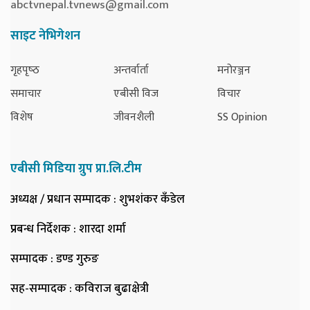
abctvnepal.tvnews@gmail.com
साइट नेभिगेशन
गृहपृष्‍ठ
अन्तर्वार्ता
मनोरञ्जन
समाचार
एबीसी विज
विचार
विशेष
जीवनशैली
SS Opinion
एबीसी मिडिया ग्रुप प्रा.लि.टीम
अध्यक्ष / प्रधान सम्पादक
: शुभशंकर कँडेल
प्रबन्ध निर्देशक
: शारदा शर्मा
सम्पादक
: डण्ड गुरुङ
सह-सम्पादक
: कविराज बुढाक्षेत्री