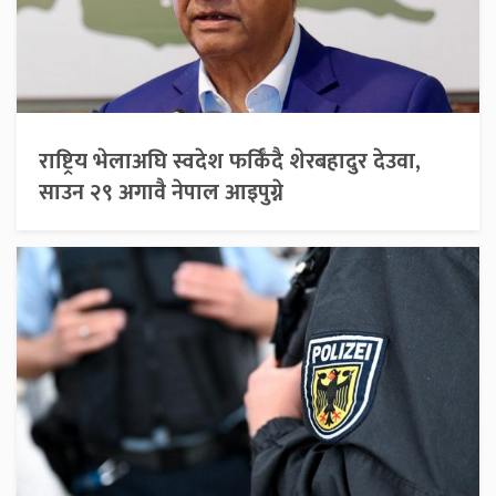
राष्ट्रिय भेलाअघि स्वदेश फर्किँदै शेरबहादुर देउवा,
साउन २९ अगावै नेपाल आइपुग्ने