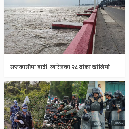
सप्तकोसीमा बाढी, ब्यारेजका २८ ढोका खोलियो