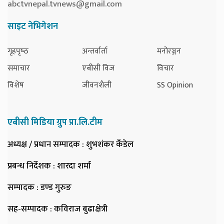
abctvnepal.tvnews@gmail.com
साइट नेभिगेशन
गृहपृष्‍ठ
अन्तर्वार्ता
मनोरञ्जन
समाचार
एबीसी विज
विचार
विशेष
जीवनशैली
SS Opinion
एबीसी मिडिया ग्रुप प्रा.लि.टीम
अध्यक्ष / प्रधान सम्पादक
: शुभशंकर कँडेल
प्रबन्ध निर्देशक
: शारदा शर्मा
सम्पादक
: डण्ड गुरुङ
सह-सम्पादक
: कविराज बुढाक्षेत्री