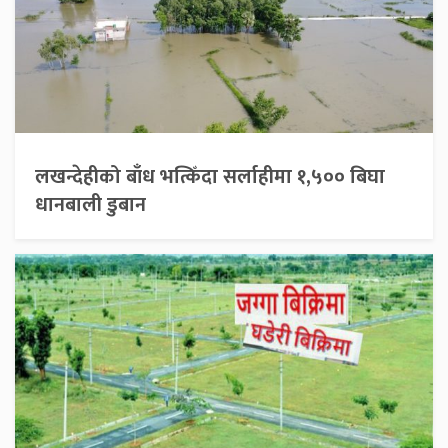
लखन्देहीको बाँध भत्किँदा सर्लाहीमा १,५०० बिघा
धानबाली डुबान