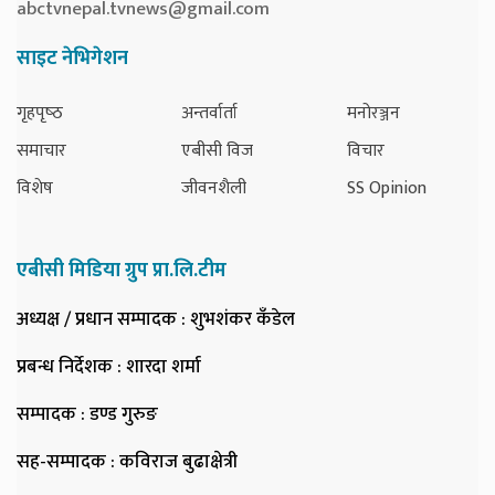
abctvnepal.tvnews@gmail.com
साइट नेभिगेशन
गृहपृष्‍ठ
अन्तर्वार्ता
मनोरञ्जन
समाचार
एबीसी विज
विचार
विशेष
जीवनशैली
SS Opinion
एबीसी मिडिया ग्रुप प्रा.लि.टीम
अध्यक्ष / प्रधान सम्पादक
: शुभशंकर कँडेल
प्रबन्ध निर्देशक
: शारदा शर्मा
सम्पादक
: डण्ड गुरुङ
सह-सम्पादक
: कविराज बुढाक्षेत्री