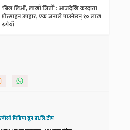
‘बिल लिऔँ, लाखौँ जितौँ’ : आजदेखि करदाता
प्रोत्साहन उपहार, एक जनाले पाउनेछन् १० लाख
रुपैयाँ
एबीसी मिडिया ग्रुप प्रा.लि.टीम