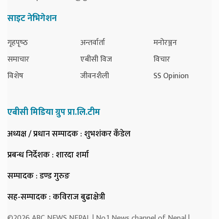
साइट नेभिगेशन
गृहपृष्‍ठ
अन्तर्वार्ता
मनोरञ्जन
समाचार
एबीसी विज
विचार
विशेष
जीवनशैली
SS Opinion
एबीसी मिडिया ग्रुप प्रा.लि.टीम
अध्यक्ष / प्रधान सम्पादक
: शुभशंकर कँडेल
प्रबन्ध निर्देशक
: शारदा शर्मा
सम्पादक
: डण्ड गुरुङ
सह-सम्पादक
: कविराज बुढाक्षेत्री
©2026 ABC NEWS NEPAL | No.1 News channel of Nepal |