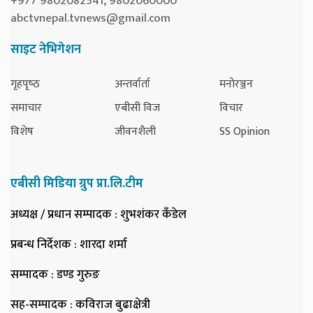
+977 9802082541, 9802060000
abctvnepal.tvnews@gmail.com
साइट नेभिगेशन
गृहपृष्‍ठ
अन्तर्वार्ता
मनोरञ्जन
समाचार
एबीसी विज
विचार
विशेष
जीवनशैली
SS Opinion
एबीसी मिडिया ग्रुप प्रा.लि.टीम
अध्यक्ष / प्रधान सम्पादक
: शुभशंकर कँडेल
प्रबन्ध निर्देशक
: शारदा शर्मा
सम्पादक
: डण्ड गुरुङ
सह-सम्पादक
: कविराज बुढाक्षेत्री