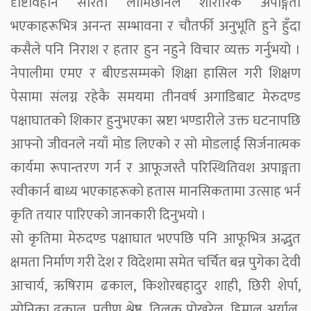
दृष्टिविहीन सरिता लामिछानेले शारीरिक अपाङ्गता
भएकाहरूभित्र अनन्त सम्भावना र चौतर्फी अनुभूति हुने हुँदा
कसैले पनि निराश र हतार हुन नहुने विचार व्यक्त गर्नुभयो ।
नेपालीमा एमए र बीएडसम्मको शिक्षा हासिल गरी शिक्षण
पेसामा संलग्न रहेकै समयमा तीनवर्ष अगाडिबाट मेरुदण्ड
पक्षाघातको शिकार हुनुभएका स्रष्टा भण्डारीले उक्त घटनापछि
आफ्नो जीवनले नयाँ मोड लिएको र सो मोडलाई सिर्जनात्मक
कार्यमा रूपान्तरण गर्न र आफूजस्तै परिस्थितिवश अपाङ्गता
स्वीकार्न बाध्य भएकाहरूको हतास मानसिकतामा उत्साह भर्न
कृति तयार पारिएको जानकारी दिनुभयो ।
सो कृतिमा मेरुदण्ड पक्षाघात भएपछि पनि आफूभित्र अद्भुत
क्षमता निर्माण गरी देश र विदेशमा समेत चर्चित बन्न पुगेका देवी
आचार्य, ऋषिराम ढकाल, किशोरबहादुर शाही, छिरी शेर्पा,
सोनिका ढकाल, प्रवीण श्रेष्ठ, तिलक पोखरेल, हिमाल अर्याल,