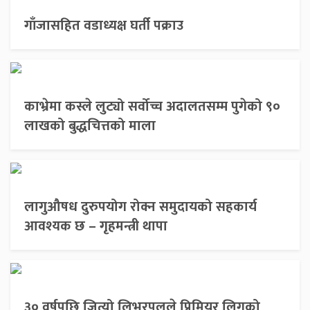
गाँजासहित वडाध्यक्ष घर्ती पक्राउ
काभ्रेमा कस्ले लुट्यो सर्वोच्च अदालतसम्म पुगेको ९०
लाखको बुद्धचित्तको माला
लागुऔषध दुरुपयोग रोक्न समुदायको सहकार्य
आवश्यक छ – गृहमन्त्री थापा
३० वर्षपछि जित्यो लिभरपुलले प्रिमियर लिगको