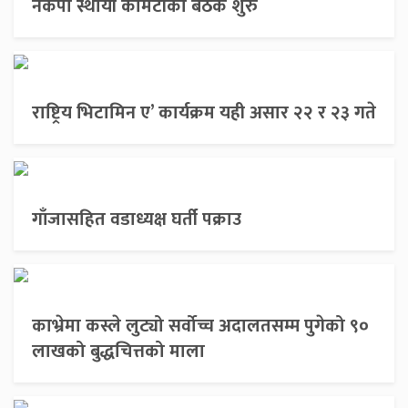
नेकपा स्थायी कमिटीको बैठक शुरु
राष्ट्रिय भिटामिन ए’ कार्यक्रम यही असार २२ र २३ गते
गाँजासहित वडाध्यक्ष घर्ती पक्राउ
काभ्रेमा कस्ले लुट्यो सर्वोच्च अदालतसम्म पुगेको ९०
लाखको बुद्धचित्तको माला