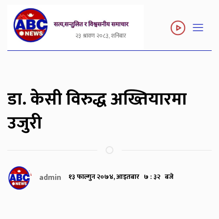
२३ श्रावण २०८३, शनिबार
डा. केसी विरुद्ध अख्तियारमा
उजुरी
admin
१३ फाल्गुन २०७४, आइतबार ७ : ३२ बजे