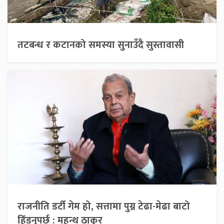
तटबन्ध र कटानको समस्या सुनाउँदै सुस्तावासी
राजनीति डर्टी गेम हो, सत्तामा पुग्न टेढा-मेढा बाटो
हिँड्नुपर्छ : महन्थ ठाकुर