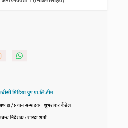
अपरिपक्वता ? (भिडियोसहित)
एबीसी मिडिया ग्रुप प्रा.लि.टीम
अध्यक्ष / प्रधान सम्पादक
: शुभशंकर कँडेल
प्रबन्ध निर्देशक
: शारदा शर्मा