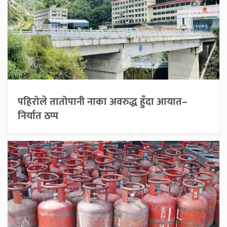
पहिरोले तातोपानी नाका अवरुद्ध हुँदा आयात–
निर्यात ठप्प