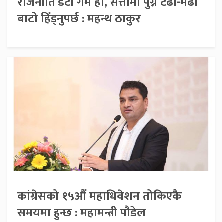
राजनीति डर्टी गेम हो, सत्तामा पुग्न टेढा-मेढा
बाटो हिँड्नुपर्छ : महन्थ ठाकुर
कांग्रेसको १५औँ महाधिवेशन तोकिएकै
समयमा हुन्छ : महामन्त्री पौडेल