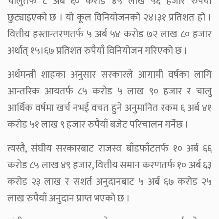
चालुतर्फ ८ अर्ब ६० करोड ४५ लाख ५६ हजार रुपैयाँ
छुट्याइएको छ । यो कूल विनियोजनको २४।३१ प्रतिशत हो ।
वित्तीय हस्तान्तरणतर्फ ५ अर्ब ५४ करोड ७२ लाख ८० हजार
अर्थात् १५।६७ प्रतिशत रुपैयाँ विनियोजन गरिएको छ ।
अर्थमन्त्री शाहका अनुसार सरकारले आगामी वर्षका लागि
आन्तरिक आयतर्फ ८५ करोड ५ लाख ९० हजार र चालु
आर्थिक वर्षमा खर्च नभई वचत हुने अनुमानित रकम ६ अर्ब ४१
करोड ५१ लाख ९ हजार रुपैयाँ बजेट परिचालन गर्नेछ ।
त्यस्तै, संघीय सरकारबाट राजस्व बाँडफाँटतर्फ १० अर्ब ६६
करोड ८५ लाख ४९ हजार, वित्तीय समान करणतर्फ १० अर्ब ६३
करोड २३ लाख र सशर्त अनुदानबाट ५ अर्ब ६७ करोड २५
लाख रुपैयाँ अनुदान प्राप्त भएको छ ।