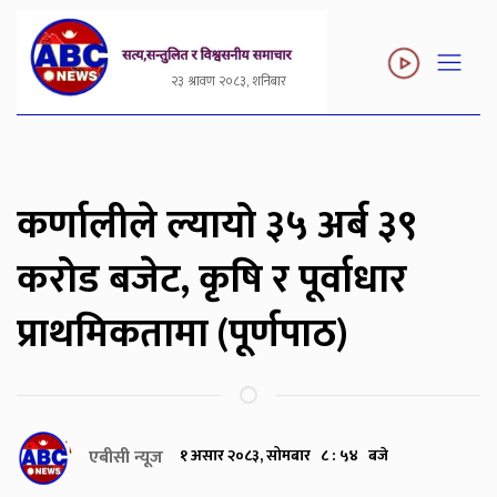
२३ श्रावण २०८३, शनिबार
कर्णालीले ल्यायो ३५ अर्ब ३९
करोड बजेट, कृषि र पूर्वाधार
प्राथमिकतामा (पूर्णपाठ)
एबीसी न्यूज
१ असार २०८३, सोमबार ८ : ५४ बजे