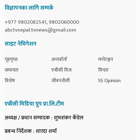
विज्ञापनका लागि सम्पर्क
+977 9802082541, 9802060000
abctvnepal.tvnews@gmail.com
साइट नेभिगेशन
गृहपृष्‍ठ
अन्तर्वार्ता
मनोरञ्जन
समाचार
एबीसी विज
विचार
विशेष
जीवनशैली
SS Opinion
एबीसी मिडिया ग्रुप प्रा.लि.टीम
अध्यक्ष / प्रधान सम्पादक
: शुभशंकर कँडेल
प्रबन्ध निर्देशक
: शारदा शर्मा