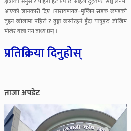
क्षेत्रीका अनुसार पहिरो हटाएपछि अहिले दुईतर्फी सञ्चालनमा
आएको जानकारी दिए ।नारायणगढ–मुग्लिन सडक खण्डको
तुइन खोलामा पहिरो र ढुङ्गा खसीरहने हुँदा यात्रुहरु जोखिम
मोलेर यात्रा गर्न बाध्य छन् ।
प्रतिक्रिया दिनुहोस्
ताजा अपडेट