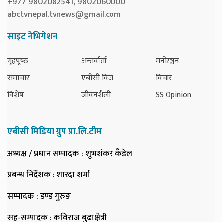
+977 9802082541, 9802060000
abctvnepal.tvnews@gmail.com
साइट नेभिगेशन
गृहपृष्‍ठ
अन्तर्वार्ता
मनोरञ्जन
समाचार
एबीसी विज
विचार
विशेष
जीवनशैली
SS Opinion
एबीसी मिडिया ग्रुप प्रा.लि.टीम
अध्यक्ष / प्रधान सम्पादक
: शुभशंकर कँडेल
प्रबन्ध निर्देशक
: शारदा शर्मा
सम्पादक
: डण्ड गुरुङ
सह-सम्पादक
: कविराज बुढाक्षेत्री