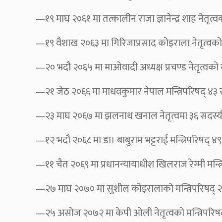
—१९ माघ २०६१ मा तत्कालीन राजा ज्ञानेन्द्र शाह नेतृत्वको
—१९ वैशाख २०६३ मा गिरिजाप्रसाद कोइराला नेतृत्वको अन्त
—२० भदौ २०६५ मा माओवादी अध्यक्ष प्रचण्ड नेतृत्वको म
—२१ जेठ २०६६ मा माधवकुमार नेपाल मन्त्रिपरिषद् ४३ सदस
—२३ माघ २०६७ मा झलनाथ खनाल नेतृत्वमा ३६ सदस्यीय मन्त
—१२ भदौ २०६८ मा डा। बाबुराम भट्टराई मन्त्रिपरिषद् ४९ सद
—११ चैत २०६९ मा प्रधानन्यायाधीश खिलराज रेग्मी मन्त्
—२७ माघ २०७० मा सुशील कोइरालाको मन्त्रिपरिषद् २४ सदस
—२५ असोज २०७२ मा केपी ओली नेतृत्वको मन्त्रिपरिषद्, 