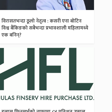
विरासतभन्दा ठूलो नेतृत्व : कसरी एना बोटिन
विश्व बैंकिङको सबैभन्दा प्रभावशाली महिलामध्ये
एक बनिन्?
हुलास फिनसर्भको नाफामा ८४ प्रतिशत उछाल,