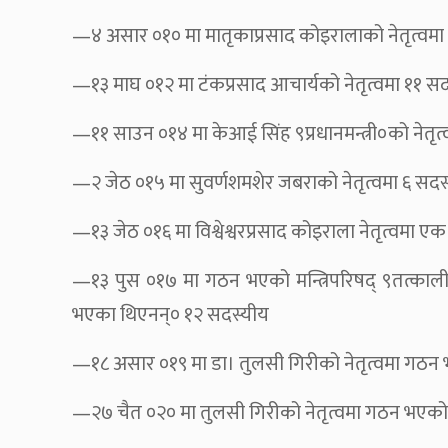
—४ असार ०१० मा मातृकाप्रसाद कोइरालाको नेतृत्वमा ग
—१३ माघ ०१२ मा टंकप्रसाद आचार्यको नेतृत्वमा ११ सदस
—११ साउन ०१४ मा केआई सिंह ९प्रधानमन्त्री०को नेतृत
—२ जेठ ०१५ मा सुवर्णशमशेर जबराको नेतृत्वमा ६ सदस्य
—१३ जेठ ०१६ मा विश्वेश्वरप्रसाद कोइराला नेतृत्वमा एक
—१३ पुस ०१७ मा गठन भएको मन्त्रिपरिषद् ९तत्कालीन र
भएका थिएनन्० १२ सदस्यीय
—१८ असार ०१९ मा डा। तुलसी गिरीको नेतृत्वमा गठन भ
—२७ चैत ०२० मा तुलसी गिरीको नेतृत्वमा गठन भएको म