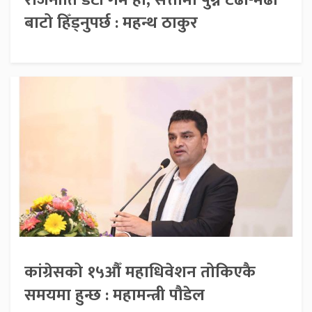
राजनीति डर्टी गेम हो, सत्तामा पुग्न टेढा-मेढा
बाटो हिँड्नुपर्छ : महन्थ ठाकुर
कांग्रेसको १५औँ महाधिवेशन तोकिएकै
समयमा हुन्छ : महामन्त्री पौडेल