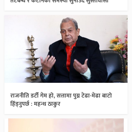
तटबन्ध र कटानको समस्या सुनाउँदै सुस्तावासी
राजनीति डर्टी गेम हो, सत्तामा पुग्न टेढा-मेढा बाटो
हिँड्नुपर्छ : महन्थ ठाकुर