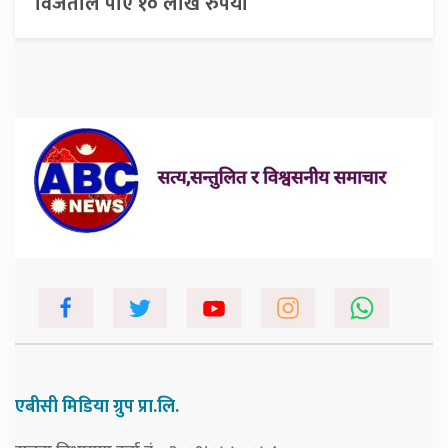
विजेताले पाए १० लाख रुपैयाँ
एबीसी मिडिया ग्रुप प्रा.लि.