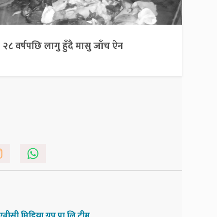
२८ वर्षपछि लागु हुँदै मासु जाँच ऐन
एबीसी मिडिया ग्रुप प्रा.लि.टीम