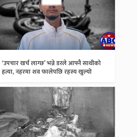
‘उपचार खर्च लाग्छ’ भन्ने डरले आफ्नै साथीको
हत्या, नहरमा शव फालेपछि रहस्य खुल्यो