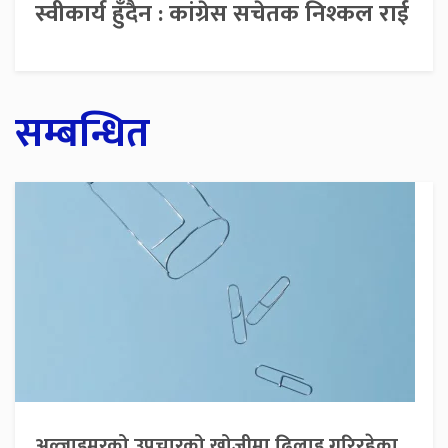
स्वीकार्य हुँदैन : कांग्रेस सचेतक निश्कल राई
सम्बन्धित
अल्जाइमरको उपचारको खोजीमा ढिलाइ गरिरहेका