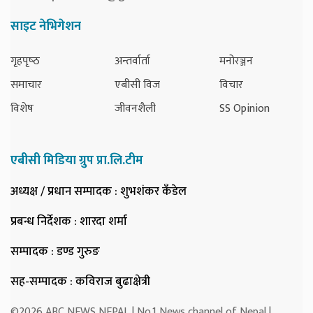
साइट नेभिगेशन
गृहपृष्‍ठ
अन्तर्वार्ता
मनोरञ्जन
समाचार
एबीसी विज
विचार
विशेष
जीवनशैली
SS Opinion
एबीसी मिडिया ग्रुप प्रा.लि.टीम
अध्यक्ष / प्रधान सम्पादक
: शुभशंकर कँडेल
प्रबन्ध निर्देशक
: शारदा शर्मा
सम्पादक
: डण्ड गुरुङ
सह-सम्पादक
: कविराज बुढाक्षेत्री
©2026 ABC NEWS NEPAL | No.1 News channel of Nepal |