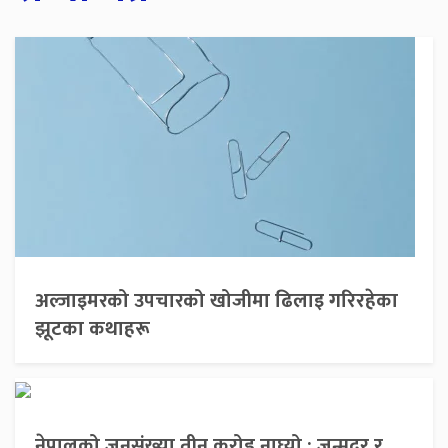
अल्जाइमरको उपचारको खोजीमा ढिलाइ गरिरहेका
झूटका कथाहरू
नेपालको जनसंख्या तीन करोड नाघ्यो : जन्मदर र