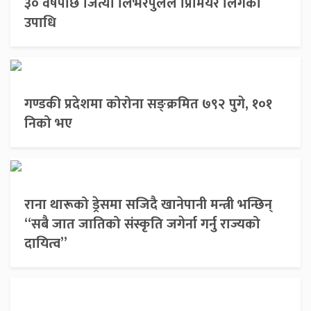
३० वर्षपछि जित्यो लिभरपुलले प्रिमियर लिगको
उपाधि
गण्डकी प्रदेशमा कोरोना सङ्क्रमित ७९२ पुगे, १०१
निको भए
राना थारूको ड्रेसमा सजिदै खानेपानी मन्त्री भन्छिन्
“सबै जात जातिको संस्कृति जगेर्ना गर्नु राज्यको
दायित्व”