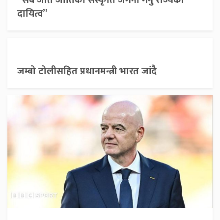
“सबै जात जातिको संस्कृति जगेर्ना गर्नु राज्यको
दायित्व”
जम्बो टोलीसहित प्रधानमन्त्री भारत जांदै