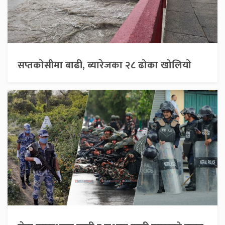
सप्तकोसीमा बाढी, ब्यारेजका २८ ढोका खोलियो