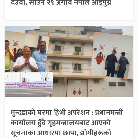
देउवा, साउन २९ अगावै नेपाल आइपुग्ने
मुन्दडाको घरमा ‘हेभी अपरेशन : प्रधानमन्त्री
कार्यालय हुँदै गृहमन्त्रालयबाट आएको
सूचनाका आधारमा छापा, द्योगीहरूको