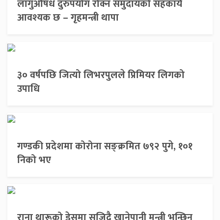
लागुऔषध दुरुपयोग रोक्न समुदायको सहकार्य
आवश्यक छ – गृहमन्त्री थापा
३० वर्षपछि जित्यो लिभरपुलले प्रिमियर लिगको
उपाधि
गण्डकी प्रदेशमा कोरोना सङ्क्रमित ७९२ पुगे, १०१
निको भए
राना थारूको ड्रेसमा सजिदै खानेपानी मन्त्री भन्छिन्