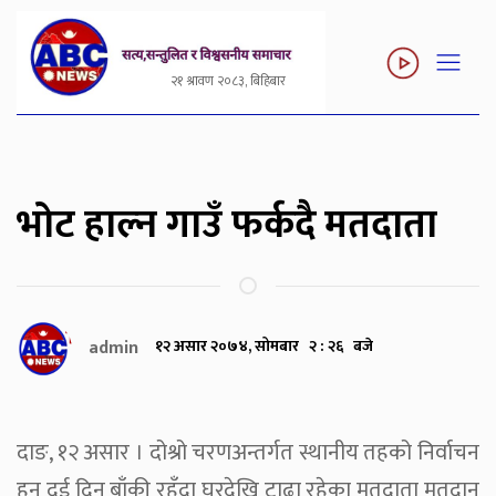
२१ श्रावण २०८३, बिहिबार
भोट हाल्न गाउँ फर्कदै मतदाता
admin
१२ असार २०७४, सोमबार २ : २६ बजे
दाङ, १२ असार । दोश्रो चरणअन्तर्गत स्थानीय तहको निर्वाचन
हुन दुई दिन बाँकी रहँदा घरदेखि टाढा रहेका मतदाता मतदान