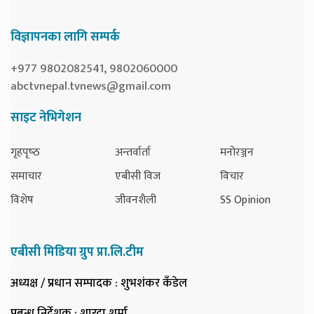
विज्ञापनका लागि सम्पर्क
+977 9802082541, 9802060000
abctvnepal.tvnews@gmail.com
साइट नेभिगेशन
गृहपृष्‍ठ
अन्तर्वार्ता
मनोरञ्जन
समाचार
एबीसी विज
विचार
विशेष
जीवनशैली
SS Opinion
एबीसी मिडिया ग्रुप प्रा.लि.टीम
अध्यक्ष / प्रधान सम्पादक
: शुभशंकर कँडेल
प्रबन्ध निर्देशक
: शारदा शर्मा