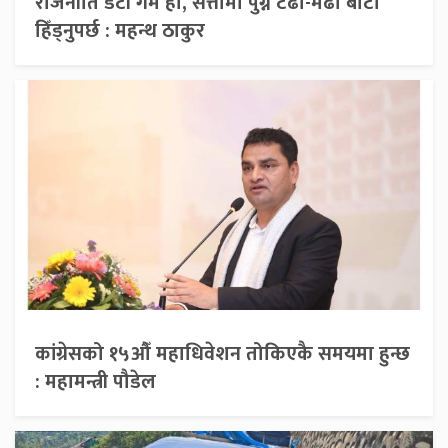
राजनीति डर्टी गेम हो, सत्तामा पुग्न टेढा-मेढा बाटो
हिँड्नुपर्छ : महन्थ ठाकुर
कांग्रेसको १५औँ महाधिवेशन तोकिएकै समयमा हुन्छ
: महामन्त्री पौडेल