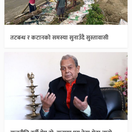
तटबन्ध र कटानको समस्या सुनाउँदै सुस्तावासी