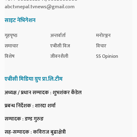
abctvnepal.tvnews@gmail.com
साइट नेभिगेशन
गृहपृष्‍ठ
अन्तर्वार्ता
मनोरञ्जन
समाचार
एबीसी विज
विचार
विशेष
जीवनशैली
SS Opinion
एबीसी मिडिया ग्रुप प्रा.लि.टीम
अध्यक्ष / प्रधान सम्पादक
: शुभशंकर कँडेल
प्रबन्ध निर्देशक
: शारदा शर्मा
सम्पादक
: डण्ड गुरुङ
सह-सम्पादक
: कविराज बुढाक्षेत्री