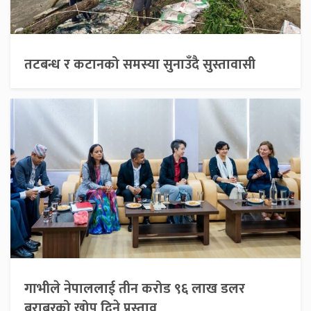
तटबन्ध र कटानको समस्या सुनाउँदै सुस्तावासी
गाभीले नेपाललाई तीन करोड ९६ लाख डलर
बराबरको खोप दिने प्रस्ताव