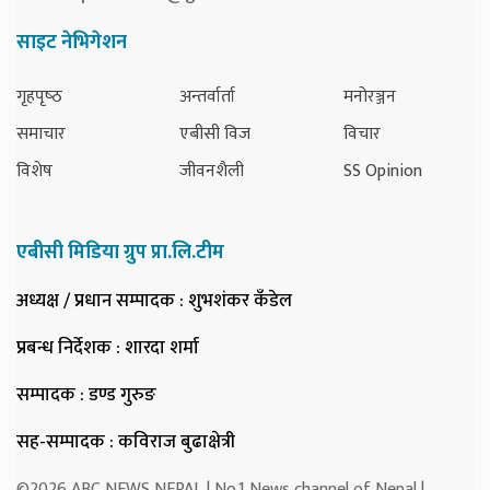
साइट नेभिगेशन
गृहपृष्‍ठ
अन्तर्वार्ता
मनोरञ्जन
समाचार
एबीसी विज
विचार
विशेष
जीवनशैली
SS Opinion
एबीसी मिडिया ग्रुप प्रा.लि.टीम
अध्यक्ष / प्रधान सम्पादक
: शुभशंकर कँडेल
प्रबन्ध निर्देशक
: शारदा शर्मा
सम्पादक
: डण्ड गुरुङ
सह-सम्पादक
: कविराज बुढाक्षेत्री
©2026 ABC NEWS NEPAL | No.1 News channel of Nepal |