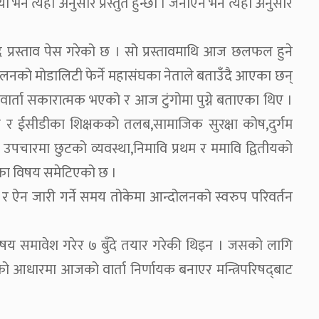
 भने त्यही अनुसार प्रस्तुत हुन्छौं । जनाएन भने त्यही अनुसार
े प्रस्ताव पेस गरेको छ । सो प्रस्तावमाथि आज छलफल हुने
दोलनको मोडालिटी फेर्ने महासंघका नेताले बताउँदै आएका छन्
 वार्ता सकारात्मक भएको र आज टुंगोमा पुग्ने बताएका थिए ।
चारी र ईसीडीका शिक्षकको तलब,सामाजिक सुरक्षा कोष,दुर्गम
ो उपचारमा छुटको व्यवस्था,निमावि प्रथम र ममावि द्वितीयको
का विषय समेटिएको छ ।
मा र ऐन जारी गर्ने समय तोकेमा आन्दोलनको स्वरुप परिवर्तन
नै विषय समावेश गरेर ७ बुँदे तयार गरेकी थिइन । जसको लागि
देको आधारमा आजको वार्ता निर्णायक बनाएर मन्त्रिपरिषद्‍बाट