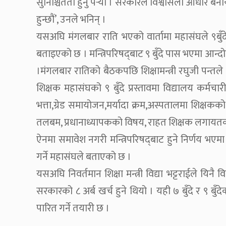
सुनिश्चितता हुनु पर्‍यो । सरकारले विश्वसिलो आधार बनायो
हुन्छौं’, उनले भनिन् ।
यसअघि मंगलबार राति भएको वार्तामा महासंघले ९बुँद
बताइएको छ । मन्त्रिपरिषद्‍बाट ९ बुँदे पास भएमा आन्
।मंगलबार रातिको बैठकपछि शिक्षामन्त्री रघुजी पन्तले
शिक्षक महासंघको ९ बुँदे प्रस्तावमा विद्यालय कर्म
भत्ता,ग्रेड समायोजन,मर्यादा क्रम,अस्पतालमा शिक्षकक
तलबम, प्रधानाध्यापकको विषय, राहत शिक्षक लगायत
ऐनमा समावेश नगरी मन्त्रिपरिषद्‍बाट हुने निर्णय भए
गर्ने महासंघले बताएको छ ।
यसअघि निवर्तमान शिक्षा मन्त्री विद्या भट्टराईले यि
सरकारको ८ अर्ब खर्च हुने थियो । यही ७ बुँदे र ९ बुँ
पारित गर्ने तयारी छ ।