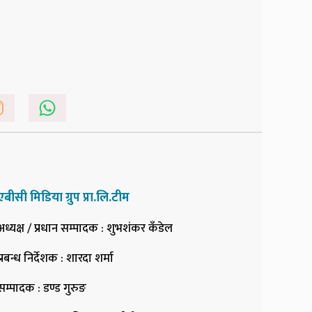
एबीसी मिडिया ग्रुप प्रा.लि.टीम
अध्यक्ष / प्रधान सम्पादक
: शुभशंकर कँडेल
प्रबन्ध निर्देशक
: शारदा शर्मा
सम्पादक
: डण्ड गुरुङ