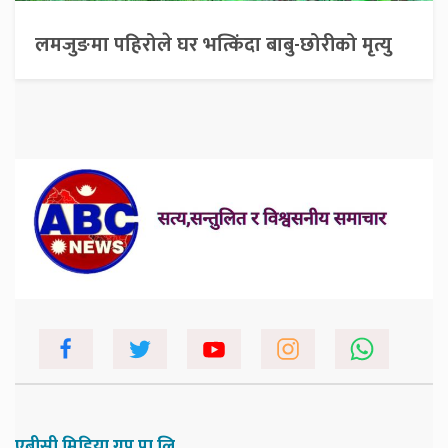
लमजुङमा पहिरोले घर भत्किंदा बाबु-छोरीको मृत्यु
एबीसी मिडिया ग्रुप प्रा.लि.