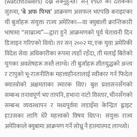
(watchtowers) देख्न सक्नुहुन्छ। सन् १९६० को दशकको
सुरुमा,
‘बे अफ पिग्स’
आक्रमण असफल भएपछि बनाइएका
यी बुर्जाहरू संयुक्त राज्य अमेरिका—वा क्युबाली क्रान्तिकारी
भाषामा “साम्राज्य”—द्वारा हुने आक्रमणको पूर्व चेतावनी दिन
डिजाइन गरिएको थियो। तर सन् २००२ मा, एक युवा अमेरिकी
विदेश सेवा अधिकारीका रूपमा त्यहाँ रहँदा, ती मलाई बितेको
युगका अवशेषहरू जस्तै लाग्थे। ती बुर्जाहरू शीतयुद्धको अन्त्य
र टापुको भू-राजनीतिक महत्त्वहीनतालाई स्वीकार गर्न फिदेल
क्यास्त्रोको अक्षमताका स्मारक थिए। बुश प्रशासनसँगको
सम्बन्ध तनावपूर्ण भए तापनि, हभाना नाटो विस्तार, चीनसँगको
सम्बन्ध व्यवस्थापन र मध्यपूर्वमा लडाइँमा केन्द्रित ह्वाइट
हाउसका लागि धेरै महत्त्वको विषय थिएन। संयुक्त राज्य
अमेरिकाले क्युबामा आक्रमण गर्ने सोच्नु नै हास्यास्पद लाग्थ्यो।