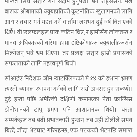
मार्फत सिधै सञ्चार गर्न सक्षम हुनुपर्छ। बेन रोड्ससँगै, मैले
बाराक ओबामाको क्युबाप्रतिको कूटनीतिक खुलापनको लागि
आधार तयार गर्न मद्दत गर्ने वार्तामा लगभग दुई वर्ष बिताएको
थिएँ। यी छलफलहरू प्रायः कठिन थिए, र हामीसँग लोकतन्त्र र
मानव अधिकारको बारेमा हाम्रा दृष्टिकोणहरू क्युबालीहरूसँग
मिल्नेछन् भन्ने भ्रम थिएन। तर प्रत्यक्ष सञ्चार हाम्रो प्रयासको
सफलताको लागि महत्त्वपूर्ण थियो।
सीआईए निर्देशक जोन र्‍याटक्लिफको मे १४ को हभाना भ्रमण
त्यस्तो च्यानल स्थापना गर्नको लागि राम्रो अवसर हुन सक्थ्यो।
दुई हप्ता पछि अमेरिकी दक्षिणी कमान्डका नेता फ्रान्सिस
डोनोभानको टापु भ्रमण पनि आशाजनक थियो। यस्ता
सम्पर्कहरू तब बढी प्रभावकारी हुन्छन् जब उही टोलीले समय
बित्दै जाँदा भेटघाट गरिरहन्छ, एक पटकको भेटपछि समाप्त