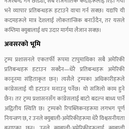
नजरबन्द गर्न छोड्यो, सबै राजनीतिक कैदीहरूलाई रिहा गर्यो
भने व्यापार प्रतिबन्धहरू हटाउने वाचा गर्न सक्छ। यद्यपि यी
कदमहरूले मात्र देशलाई लोकतान्त्रिक बनाउँदैन, तर यसले
कम्तिमा क्युबालाई थप उदार मार्गमा लैजान सक्छ।
अवसरको भूमि
ट्रम्प प्रशासनले एकतर्फी रूपमा टापुमाथिका सबै अमेरिकी
प्रतिबन्धहरू हटाउन सक्दैन—धेरै प्रतिबन्धहरू अमेरिकी
कानूनमा संहिताकृत छन्। त्यसैले ट्रम्पका अधिकारीहरूले
कांग्रेसलाई यी हटाउन मनाउनु पर्नेछ। यो सजिलो काम हुने
छैन। तर ट्रम्प प्रशासनसँग कांग्रेसलाई बाटो बदल्न बाध्य पार्ने
अद्वितीय स्थिति छ। ट्रम्पको रिपब्लिकनहरूमा लगभग पूर्ण
नियन्त्रण छ, र उनले क्युबाली-अमेरिकीहरूमा धेरै विश्वसनीयता
बनाएका छन्। उनले क्युबाली-अमेरिकीहरूलाई क्युबाली