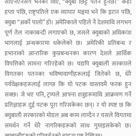
सीएनएनसँग भनेका थिए, “क्युबा छिट्टै पतन हुनेछ।” केही
हप्ता पछि, राष्ट्रपतिले एक व्यापार मञ्चमा भने कि इरान पछि,
क्युबा “अर्को पालो” हो। अमेरिकाले पहिले नै देशमाथि लगभग
पूर्ण तेल नाकाबन्दी लगाएको छ, जसले क्युबाको अधिकांश
भागलाई अन्धकारमा धकेलेको छ। अमेरिकी प्रतिबन्ध र
हभानाको आन्तरिक कुप्रबन्धनका कारण देशले आर्थिक
विपत्तिको सामना गरिरहेको छ। यद्यपि क्युबाली सरकारले
विगतका पतनका भविष्यवाणीहरूलाई जितेको छ, धेरै
पर्यवेक्षकहरूलाई लाग्छ कि यो पटक वास्तवमै फरक हुन
सक्छ। जे भए पनि, ट्रम्पले आफ्ना शत्रुहरूमाथि आक्रमण गर्ने
प्रतिज्ञाहरू दुई पटक पूरा गरिसकेका छन्। र यो स्पष्ट छ कि
क्युबाली सरकारको मोडल अब काम लाग्दैन र यसले विगतमा
समर्थन गर्ने धेरै नागरिकहरूको साथ गुमाइसकेको छ।
क्युबालीहरूको परिवर्तनको चाहना प्रष्ट देखिन्छ।