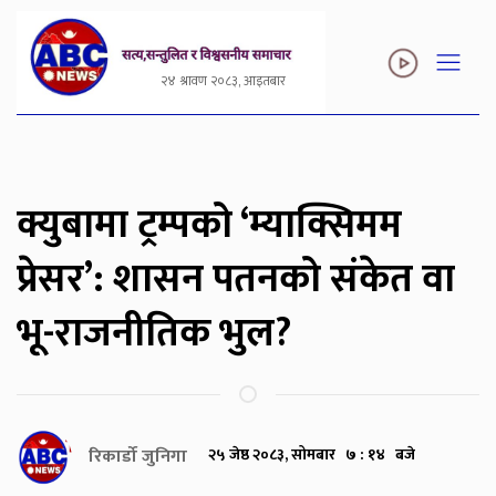
२४ श्रावण २०८३, आइतबार
क्युबामा ट्रम्पको ‘म्याक्सिमम
प्रेसर’: शासन पतनको संकेत वा
भू-राजनीतिक भुल?
रिकार्डो जुनिगा
२५ जेष्ठ २०८३, सोमबार ७ : १४ बजे