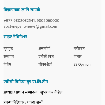
विज्ञापनका लागि सम्पर्क
+977 9802082541, 9802060000
abctvnepal.tvnews@gmail.com
साइट नेभिगेशन
गृहपृष्‍ठ
अन्तर्वार्ता
मनोरञ्जन
समाचार
एबीसी विज
विचार
विशेष
जीवनशैली
SS Opinion
एबीसी मिडिया ग्रुप प्रा.लि.टीम
अध्यक्ष / प्रधान सम्पादक
: शुभशंकर कँडेल
प्रबन्ध निर्देशक
: शारदा शर्मा