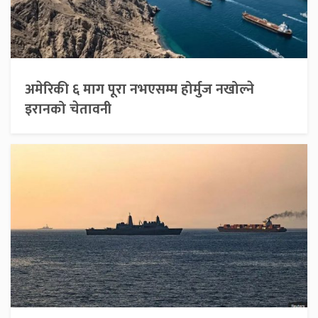
अमेरिकी ६ माग पूरा नभएसम्म होर्मुज नखोल्ने
इरानको चेतावनी